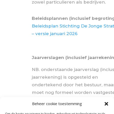
zowel particulieren als bedrijven.
Beleidsplannen (inclusief begrotin
Beleidsplan Stichting De Jonge Stra
– versie januari 2026
Jaarverslagen (inclusief jaarrekeni
NB. onderstaande jaarverslag (inclus
jaarrekening) is opgesteld en
ondertekend door het bestuur, maa
moet nog formeel worden vastgest
door de Raad van Toezicht conform
Beheer cookie toestemming
onze statuten; zodra dit is gebeurd,
Om de beste ervaringen te bieden, gebruiken wij technologieën zoals